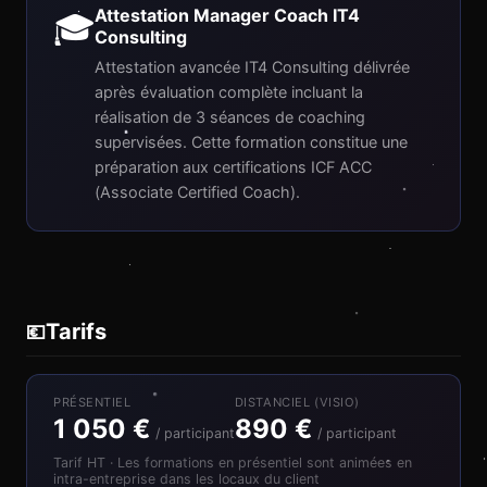
Attestation Manager Coach IT4
🎓
Consulting
Attestation avancée IT4 Consulting délivrée
après évaluation complète incluant la
réalisation de 3 séances de coaching
supervisées. Cette formation constitue une
préparation aux certifications ICF ACC
(Associate Certified Coach).
Tarifs
💶
PRÉSENTIEL
DISTANCIEL (VISIO)
1 050 €
890 €
/ participant
/ participant
Tarif HT · Les formations en présentiel sont animées en
intra-entreprise dans les locaux du client