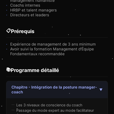
management humaniste
Coachs internes
HRBP et talent managers
Directeurs et leaders
Assistant IT4
📋
Prérequis
En ligne
Expérience de management de 3 ans minimum
Avoir suivi la formation Management d'Équipe
Fondamentaux recommandée
📚
Programme détaillé
Chapitre - Intégration de la posture manager-
▼
coach
Les 3 niveaux de conscience du coach
Passage du mode expert au mode facilitateur