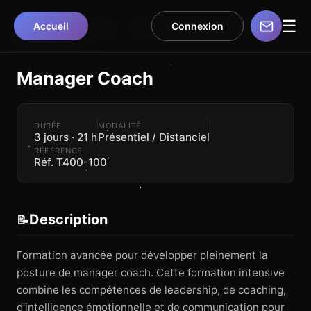
☰
Accueil
Connexion
Accueil
›
Formations
›
Management & Leadership
›
Manager Coach
Manager Coach
DURÉE
MODALITÉ
3 jours · 21 h
Présentiel / Distanciel
RÉFÉRENCE
Réf. T400-100
Description
📝
Formation avancée pour développer pleinement la
posture de manager coach. Cette formation intensive
combine les compétences de leadership, de coaching,
d'intelligence émotionnelle et de communication pour