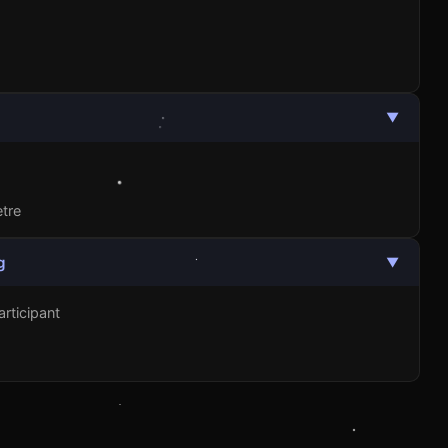
▼
tre
g
▼
articipant