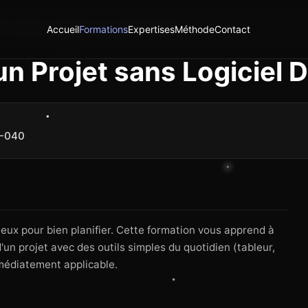
r et Suivre un Projet sans Logiciel Dédié
Accueil
Formations
Expertises
Méthode
Contact
 un Projet sans Logiciel 
0-040
teux pour bien planifier. Cette formation vous apprend à
un projet avec des outils simples du quotidien (tableur,
médiatement applicable.