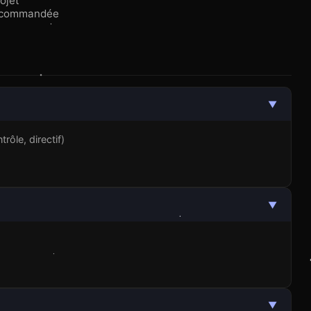
ojet
recommandée
▼
rôle, directif)
▼
▼