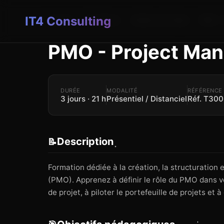
IT4 Consulting
Accueil
›
Formations
›
Gestion de Projet
›
PMO - P
PMO - Project Ma
DURÉE
MODALITÉ
RÉFÉRENCE
3 jours · 21 h
Présentiel / Distanciel
Réf. T30
Description
📝
Formation dédiée à la création, la structuration
(PMO). Apprenez à définir le rôle du PMO dans vo
de projet, à piloter le portefeuille de projets e