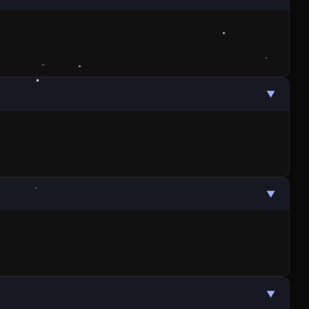
▼
▼
▼