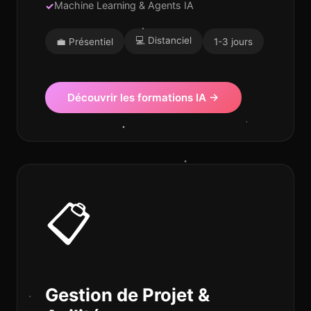
Machine Learning & Agents IA
Assistant IT4
En ligne
💻 Distanciel
💼 Présentiel
1-3 jours
Découvrir les formations IA →
📋
Gestion de Projet &