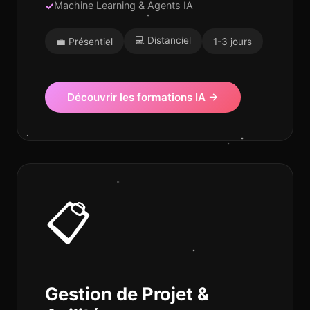
Machine Learning & Agents IA
Assistant IT4
En ligne
💻 Distanciel
💼 Présentiel
1-3 jours
Découvrir les formations IA →
📋
Gestion de Projet &