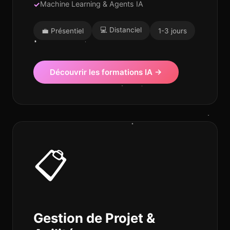
Machine Learning & Agents IA
Assistant IT4
En ligne
💻 Distanciel
💼 Présentiel
1-3 jours
Découvrir les formations IA →
📋
Gestion de Projet &